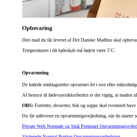
Opbevaring
Den mad du får leveret af Det Danske Madhus skal opbevare
Temperaturen i dit køleskab må højest være 5˚C.
Opvarmning
De kølede middagsretter opvarmes let i ovn eller mikrobøl
Af hensyn til fødevaresikkerheden er det vigtig, at maden a
OBS:
Forretter, desserter, fisk og suppe skal eventuelt hav
Du får udleveret en opvarmningsvejledning, når du starter
Private Web Normale og Små Portioner Opvarmningsvejle
Visiterede Normal Portion Opvarmningsvejledning