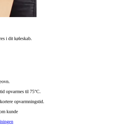
s i dit køleskab.
geovn.
ltid opvarmes til 75°C.
e kortere opvarmningstid.
 som kunde
dningen