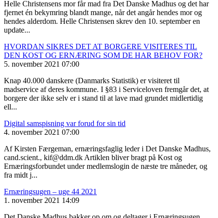
Helle Christensens mor får mad fra Det Danske Madhus og det har
fjernet én bekymring blandt mange, når det angår hendes mor og
hendes alderdom. Helle Christensen skrev den 10. september en
update...
HVORDAN SIKRES DET AT BORGERE VISITERES TIL
DEN KOST OG ERNÆRING SOM DE HAR BEHOV FOR?
5. november 2021 07:00
Knap 40.000 danskere (Danmarks Statistik) er visiteret til
madservice af deres kommune. I §83 i Serviceloven fremgår det, at
borgere der ikke selv er i stand til at lave mad grundet midlertidig
ell...
Digital samspisning var forud for sin tid
4. november 2021 07:00
Af Kirsten Færgeman, ernæringsfaglig leder i Det Danske Madhus,
cand.scient., kif@ddm.dk Artiklen bliver bragt på Kost og
Ernæringsforbundet under medlemslogin de næste tre måneder, og
fra midt j...
Ernæringsugen – uge 44 2021
1. november 2021 14:09
Det Danske Madhus bakker op om og deltager i Ernæringsugen.