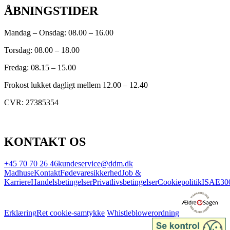
ÅBNINGSTIDER
Mandag – Onsdag: 08.00 – 16.00
Torsdag: 08.00 – 18.00
Fredag: 08.15 – 15.00
Frokost lukket dagligt mellem 12.00 – 12.40
CVR: 27385354
KONTAKT OS
+45 70 70 26 46
kundeservice@ddm.dk
Madhuse
Kontakt
Fødevaresikkerhed
Job &
Karriere
Handelsbetingelser
Privatlivsbetingelser
Cookiepolitik
ISAE30
Erklæring
Ret cookie-samtykke
Whistleblowerordning