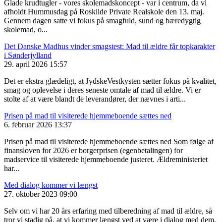
Glade krudtugler - vores skolemadskoncept - var i centrum, da vi
afholdt Hummusdag på Roskilde Private Realskole den 13. maj.
Gennem dagen satte vi fokus på smagfuld, sund og bæredygtig
skolemad, o...
Det Danske Madhus vinder smagstest: Mad til ældre får topkarakter
i Sønderjylland
29. april 2026 15:57
Det er ekstra glædeligt, at JydskeVestkysten sætter fokus på kvalitet,
smag og oplevelse i deres seneste omtale af mad til ældre. Vi er
stolte af at være blandt de leverandører, der nævnes i arti...
Prisen på mad til visiterede hjemmeboende sættes ned
6. februar 2026 13:37
Prisen på mad til visiterede hjemmeboende sættes ned Som følge af
finansloven for 2026 er borgerprisen (egenbetalingen) for
madservice til visiterede hjemmeboende justeret. Ældreministeriet
har...
Med dialog kommer vi længst
27. oktober 2023 09:00
Selv om vi har 20 års erfaring med tilberedning af mad til ældre, så
tror vi stadig på, at vi kommer længst ved at være i dialog med dem,