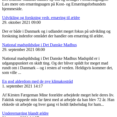
Læs mere om ernæringsugen på Kost- og Ernæringsforbundets
hjemmeside.
Udvikling og forskning vedr. ernæring til ældre
29. oktober 2021 09:00
Der er både i Danmark og i udlandet meget fokus på udvikling og
forskning indenfor området der handler om ernæring til ældre.
National madspildsdag i Det Danske Madhus
29. september 2021 08:00
National madspildsdag i Det Danske Madhus Madspild er i
udgangspunktet en skidt ting. Og der bliver spildt for meget mad
rundt om i Danmark – og i resten af verden. Heldigvis kommer det,
som ville ...
En god alderdom med de nye klimakostråd
1. september 2021 14:17
Af Kirsten Færgeman Mine forældre arbejdede meget hele deres liv.
Faktisk stoppede min far først med at arbejde da han blev 72 år. Han
elskede sit arbejde og hver gang vi holdt fødselsdag for ham...
Underernæring blandt ældre