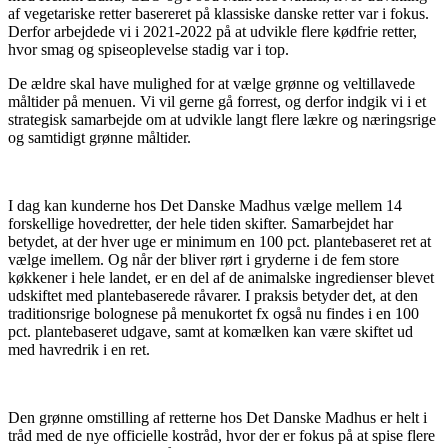
af vegetariske retter basereret på klassiske danske retter var i fokus.
Derfor arbejdede vi i 2021-2022 på at udvikle flere kødfrie retter,
hvor smag og spiseoplevelse stadig var i top.
De ældre skal have mulighed for at vælge grønne og veltillavede
måltider på menuen. Vi vil gerne gå forrest, og derfor indgik vi i et
strategisk samarbejde om at udvikle langt flere lækre og næringsrige
og samtidigt grønne måltider.
I dag kan kunderne hos Det Danske Madhus vælge mellem 14
forskellige hovedretter, der hele tiden skifter. Samarbejdet har
betydet, at der hver uge er minimum en 100 pct. plantebaseret ret at
vælge imellem. Og når der bliver rørt i gryderne i de fem store
køkkener i hele landet, er en del af de animalske ingredienser blevet
udskiftet med plantebaserede råvarer. I praksis betyder det, at den
traditionsrige bolognese på menukortet fx også nu findes i en 100
pct. plantebaseret udgave, samt at komælken kan være skiftet ud
med havredrik i en ret.
Den grønne omstilling af retterne hos Det Danske Madhus er helt i
tråd med de nye officielle kostråd, hvor der er fokus på at spise flere