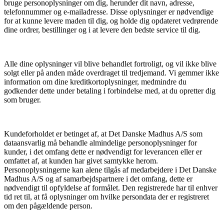
bruge personoplysninger om dig, herunder dit navn, adresse,
telefonnummer og e-mailadresse. Disse oplysninger er nødvendige
for at kunne levere maden til dig, og holde dig opdateret vedrørende
dine ordrer, bestillinger og i at levere den bedste service til dig.
Alle dine oplysninger vil blive behandlet fortroligt, og vil ikke blive
solgt eller på anden måde overdraget til tredjemand. Vi gemmer ikke
information om dine kreditkortoplysninger, medmindre du
godkender dette under betaling i forbindelse med, at du opretter dig
som bruger.
Kundeforholdet er betinget af, at Det Danske Madhus A/S som
dataansvarlig må behandle almindelige personoplysninger for
kunder, i det omfang dette er nødvendigt for leverancen eller er
omfattet af, at kunden har givet samtykke herom.
Personoplysningerne kan alene tilgås af medarbejdere i Det Danske
Madhus A/S og af samarbejdspartnere i det omfang, dette er
nødvendigt til opfyldelse af formålet. Den registrerede har til enhver
tid ret til, at få oplysninger om hvilke persondata der er registreret
om den pågældende person.