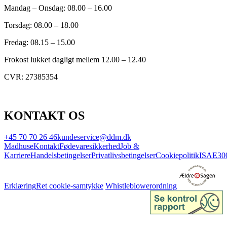
Mandag – Onsdag: 08.00 – 16.00
Torsdag: 08.00 – 18.00
Fredag: 08.15 – 15.00
Frokost lukket dagligt mellem 12.00 – 12.40
CVR: 27385354
KONTAKT OS
+45 70 70 26 46
kundeservice@ddm.dk
Madhuse
Kontakt
Fødevaresikkerhed
Job &
Karriere
Handelsbetingelser
Privatlivsbetingelser
Cookiepolitik
ISAE30
Erklæring
Ret cookie-samtykke
Whistleblowerordning