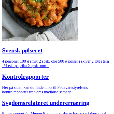
Svensk pølseret
4 personer 100 g smør 2 spsk. olie 500 g pølser i skiver 2 løg i tern
1½ tsk. paprika 2 spsk. tom...
Kontrolrapporter
Her på siden kan du finde links til Fødevarestyrelsens
kontrolrapporter fra vores madhuse samt de...
Sygdomsrelateret underernæring
En ny rapport fra Menon Economics, der er baseret på danske tal,