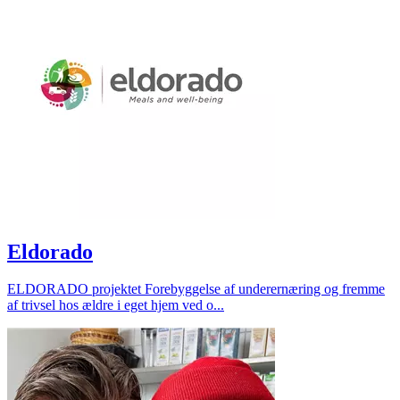
Eldorado
ELDORADO projektet Forebyggelse af underernæring og fremme
af trivsel hos ældre i eget hjem ved o...