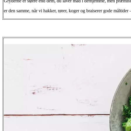
Gryderne er større end dem, du laver mad i derhjemme, men præmis
er den samme, når vi hakker, rører, koger og braiserer gode måltider 