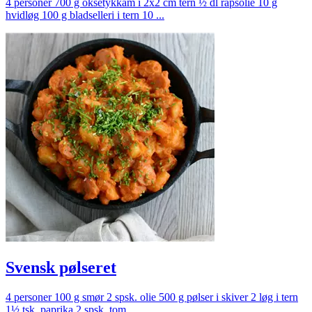
4 personer 700 g oksetykkam i 2x2 cm tern ½ dl rapsolie 10 g
hvidløg 100 g bladselleri i tern 10 ...
Svensk pølseret
4 personer 100 g smør 2 spsk. olie 500 g pølser i skiver 2 løg i tern
1½ tsk. paprika 2 spsk. tom...