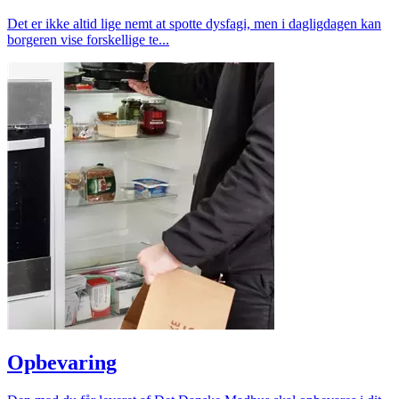
Det er ikke altid lige nemt at spotte dysfagi, men i dagligdagen kan
borgeren vise forskellige te...
Opbevaring