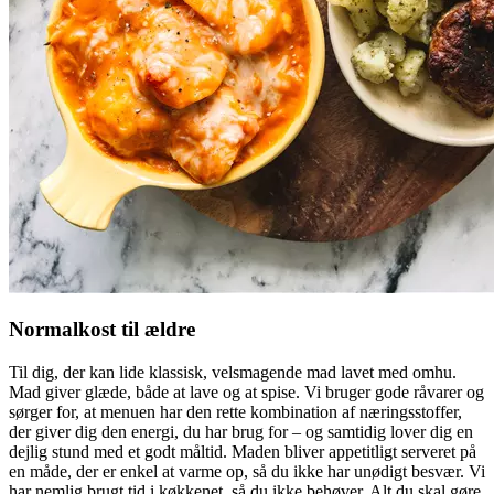
Normalkost til ældre
Til dig, der kan lide klassisk, velsmagende mad lavet med omhu.
Mad giver glæde, både at lave og at spise. Vi bruger gode råvarer og
sørger for, at menuen har den rette kombination af næringsstoffer,
der giver dig den energi, du har brug for – og samtidig lover dig en
dejlig stund med et godt måltid. Maden bliver appetitligt serveret på
en måde, der er enkel at varme op, så du ikke har unødigt besvær. Vi
har nemlig brugt tid i køkkenet, så du ikke behøver. Alt du skal gøre