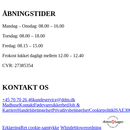
ÅBNINGSTIDER
Mandag – Onsdag: 08.00 – 16.00
Torsdag: 08.00 – 18.00
Fredag: 08.15 – 15.00
Frokost lukket dagligt mellem 12.00 – 12.40
CVR: 27385354
KONTAKT OS
+45 70 70 26 46
kundeservice@ddm.dk
Madhuse
Kontakt
Fødevaresikkerhed
Job &
Karriere
Handelsbetingelser
Privatlivsbetingelser
Cookiepolitik
ISAE30
Erklæring
Ret cookie-samtykke
Whistleblowerordning